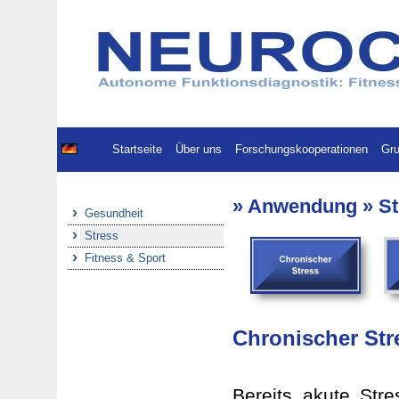
Startseite
Über uns
Forschungskooperationen
Gru
» Anwendung » St
Gesundheit
Stress
Fitness & Sport
Chronischer Str
Bereits akute Stre