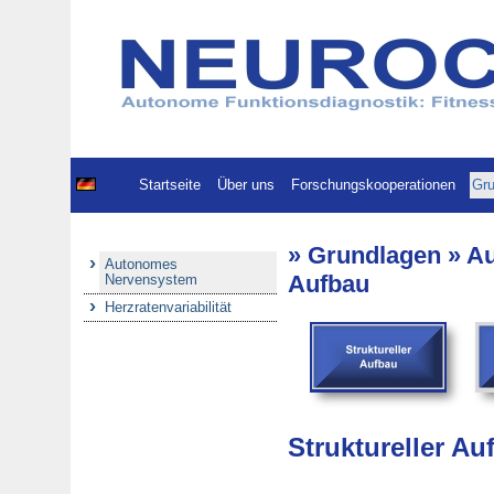
Startseite
Über uns
Forschungskooperationen
Gru
» Grundlagen » A
Autonomes
Aufbau
Nervensystem
Herzratenvariabilität
Struktureller A