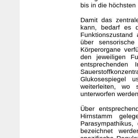
bis in die höchsten
Damit das zentral
kann, bedarf es de
Funktionszustand 
über sensorische
Körperorgane verfü
den jeweiligen F
entsprechenden I
Sauerstoffkonzen
Glukosespiegel 
weiterleiten, wo
unterworfen werden
Über entsprechen
Hirnstamm geleg
Parasympathikus, 
bezeichnet werde