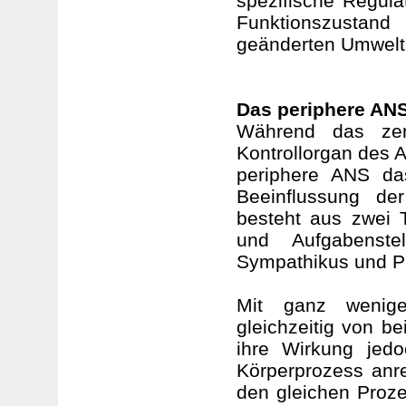
spezifische Regula
Funktionszustan
geänderten Umwelt
Das periphere AN
Während das zent
Kontrollorgan des 
periphere ANS da
Beeinflussung de
besteht aus zwei T
und Aufgabenstel
Sympathikus und P
Mit ganz wenig
gleichzeitig von b
ihre Wirkung jedo
Körperprozess anr
den gleichen Prozes