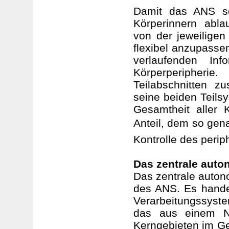
Damit das ANS se
Körperinnern abl
von der jeweilige
flexibel anzupasse
verlaufenden Inf
Körperperipher
Teilabschnitten z
seine beiden Teil
Gesamtheit aller 
Anteil, dem so gen
Kontrolle des perip
Das zentrale aut
Das zentrale autono
des ANS. Es handel
Verarbeitungssyst
das aus einem Ne
Kerngebieten im Ge