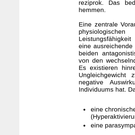
reziprok. Das be
hemmen.
Eine zentrale Vora
physiologische
Leistungsfähigkei
eine ausreichende 
beiden antagonist
von den wechselnd
Es existieren hin
Ungleichgewicht 
negative Auswir
Individuums hat. Da
eine chronisch
(Hyperaktivieru
eine parasympa