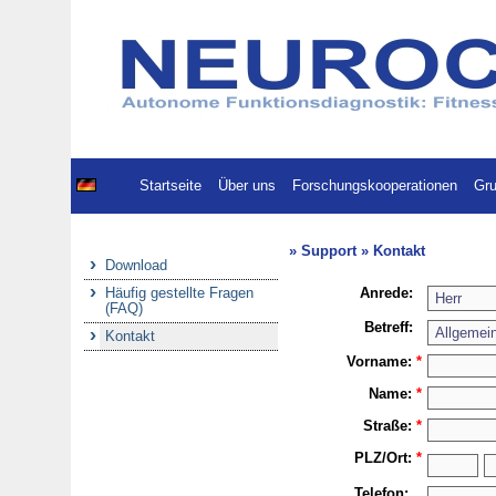
Startseite
Über uns
Forschungskooperationen
Gru
» Support » Kontakt
Download
Häufig gestellte Fragen
Anrede:
(FAQ)
Betreff:
Kontakt
Vorname:
*
Name:
*
Straße:
*
PLZ/
Ort:
*
Telefon: