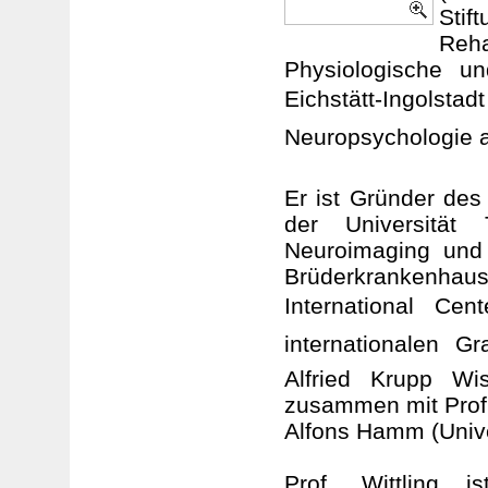
Stif
Reha
Physiologische un
Eichstätt-Ingols
Neuropsychologie an
Er ist Gründer de
der Universität 
Neuroimaging und
Brüderkrankenha
International Ce
internationalen Gr
Alfried Krupp Wis
zusammen mit Prof.
Alfons Hamm (Univer
Prof. Wittling i