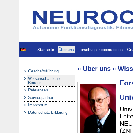
Startseite
Über uns
Forschungskooperationen
Gru
» Über uns » Wiss
Geschäftsführung
Wissenschaftliche
For
Berater
Referenzen
Univ
Servicepartner
Impressum
Univ
Datenschutz-Erklärung
Le
NE
(ZN