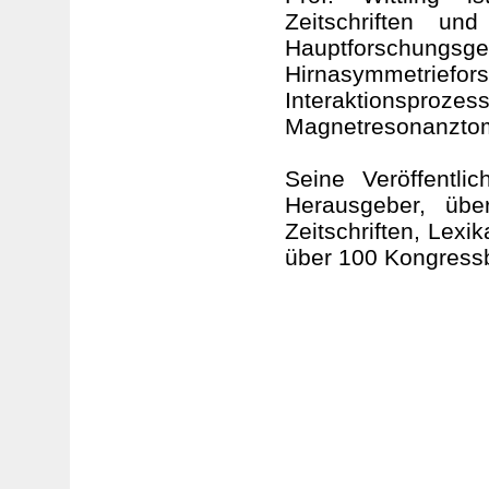
Zeitschriften un
Hauptforschungs
Hirnasymmetri
Interaktionsproz
Magnetresonanzto
Seine Veröffentl
Herausgeber, übe
Zeitschriften, Lex
über 100 Kongressb